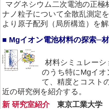
マグネシウム二次電池の正極材
ナノ粒子について全散乱測定
より原子配列（局所構造）を解
■ Mgイオン電池材料の探索─
材料シミュレーシ
のうち特にMgイ
て、精度とコスト
近の研究例を紹介する。
新 研究室紹介
東京工業大学 