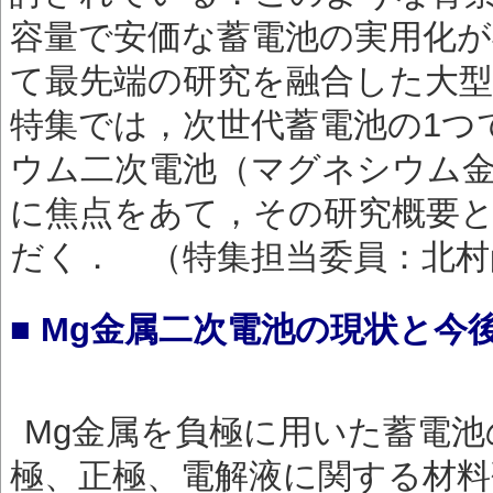
容量で安価な蓄電池の実用化
て最先端の研究を融合した大
特集では，次世代蓄電池の1つ
ウム二次電池（マグネシウム
に焦点をあて，その研究概要
だく． （特集担当委員：北村
■ Mg金属二次電池の現状と今
Mg金属を負極に用いた蓄電
極、正極、電解液に関する材料