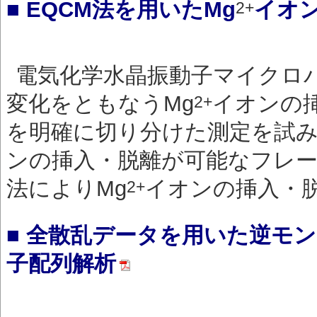
■ EQCM法を用いたMg
イオ
2+
電気化学水晶振動子マイクロバ
変化をともなうMg
イオンの
2+
を明確に切り分けた測定を試み
ンの挿入・脱離が可能なフレー
法によりMg
イオンの挿入・
2+
■ 全散乱データを用いた逆モ
子配列解析